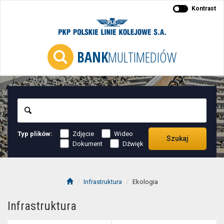
Kontrast
BANK
MULTIMEDIÓW
Szukaj
Typ plików:
Zdjęcie
Wideo
Szukaj
Dokument
Dźwięk
Infrastruktura
Ekologia
Infrastruktura