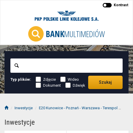
Kontrast
BANK
MULTIMEDIÓW
Szukaj
Typ plików:
Zdjęcie
Wideo
Szukaj
Dokument
Dźwięk
Inwestycje
E20 Kunowice - Poznań - Warszawa - Terespol
E20 S
Inwestycje