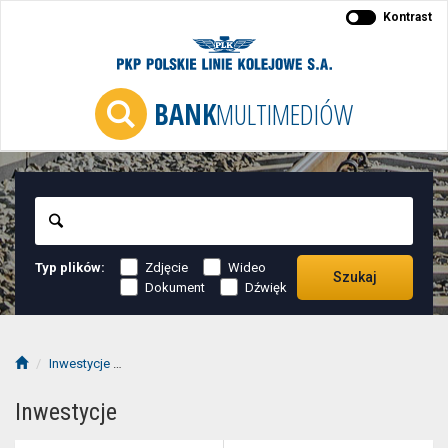
Kontrast
BANK
MULTIMEDIÓW
Szukaj
Typ plików:
Zdjęcie
Wideo
Szukaj
Dokument
Dźwięk
Inwestycje
LK447 Warszawa Zachodnia - Grodzisk Mazowiecki
Inwestycje