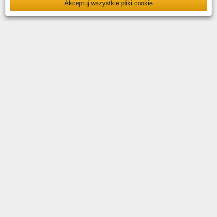
Akceptuj wszystkie pliki cookie
O nas
Kontakt
Polityka prywatności
Deklaracja dostępności
YouTube
Facebook
LinkedIn
Instagram
X
Copyright © 2026 PKP Polskie Linie Kolejowe S.A.