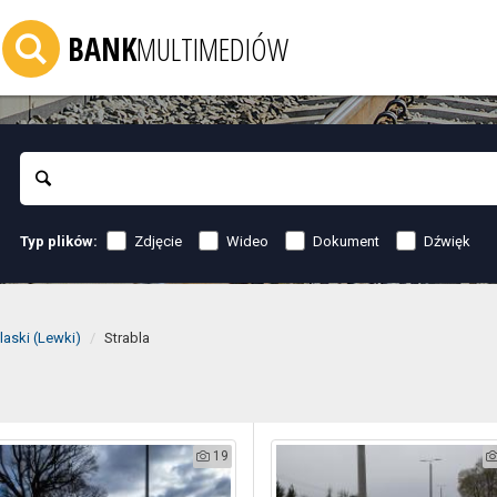
BANK
MULTIMEDIÓW
Szukaj
Zdjęcie
Wideo
Dokument
Dźwięk
Typ plików:
laski (Lewki)
Strabla
19