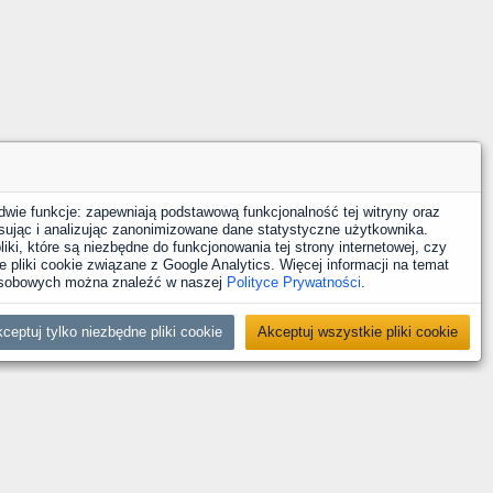
dwie funkcje: zapewniają podstawową funkcjonalność tej witryny oraz
sując i analizując zanonimizowane dane statystyczne użytkownika.
iki, które są niezbędne do funkcjonowania tej strony internetowej, czy
 pliki cookie związane z Google Analytics. Więcej informacji na temat
 osobowych można znaleźć w naszej
Polityce Prywatności
.
ceptuj tylko niezbędne pliki cookie
Akceptuj wszystkie pliki cookie
YouTube
Facebook
LinkedIn
Instagram
X