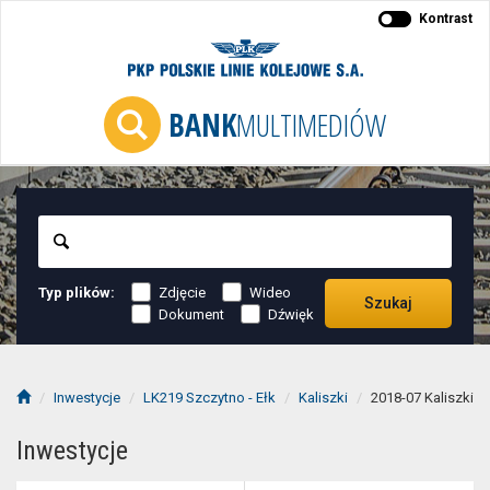
Kontrast
BANK
MULTIMEDIÓW
Szukaj
Typ plików:
Zdjęcie
Wideo
Szukaj
Dokument
Dźwięk
Inwestycje
LK219 Szczytno - Ełk
Kaliszki
2018-07 Kaliszki
Inwestycje