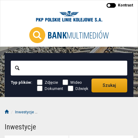
Kontrast
BANK
MULTIMEDIÓW
Szukaj
Typ plików:
Zdjęcie
Wideo
Szukaj
Dokument
Dźwięk
Inwestycje
LK447 Warszawa Zachodnia - Grodzisk Mazowiecki
Inwestycje