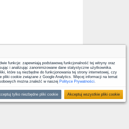
dwie funkcje: zapewniają podstawową funkcjonalność tej witryny oraz
sując i analizując zanonimizowane dane statystyczne użytkownika.
iki, które są niezbędne do funkcjonowania tej strony internetowej, czy
 pliki cookie związane z Google Analytics. Więcej informacji na temat
 osobowych można znaleźć w naszej
Polityce Prywatności
.
ceptuj tylko niezbędne pliki cookie
Akceptuj wszystkie pliki cookie
YouTube
Facebook