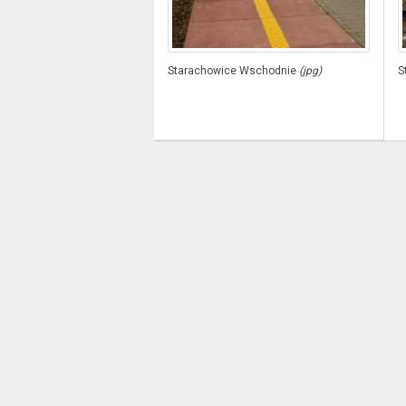
Starachowice Wschodnie
(jpg)
S
O nas
Polityka prywatności