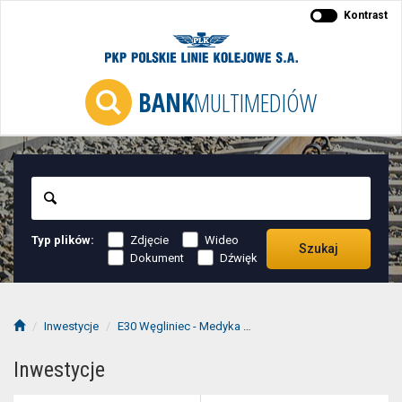
Kontrast
BANK
MULTIMEDIÓW
Szukaj
Typ plików:
Zdjęcie
Wideo
Szukaj
Dokument
Dźwięk
Inwestycje
E30 Węgliniec - Medyka
E30 Węgliniec - Zgorzelec
Inwestycje