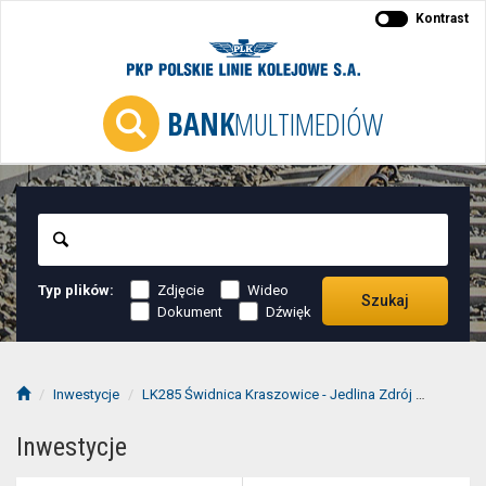
Kontrast
BANK
MULTIMEDIÓW
Szukaj
Typ plików:
Zdjęcie
Wideo
Szukaj
Dokument
Dźwięk
Inwestycje
LK285 Świdnica Kraszowice - Jedlina Zdrój
2019-11
Inwestycje