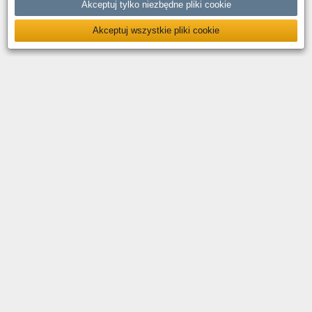
Akceptuj tylko niezbędne pliki cookie
Akceptuj wszystkie pliki cookie
O nas
Kontakt
Polityka prywatności
Deklaracja dostępności
YouTube
Facebook
LinkedIn
Instagram
X