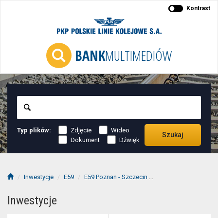
Kontrast
BANK
MULTIMEDIÓW
Szukaj
Typ plików:
Zdjęcie
Wideo
Szukaj
Dokument
Dźwięk
Inwestycje
E59
E59 Poznan - Szczecin
szlak Słonice-Szczec
Inwestycje