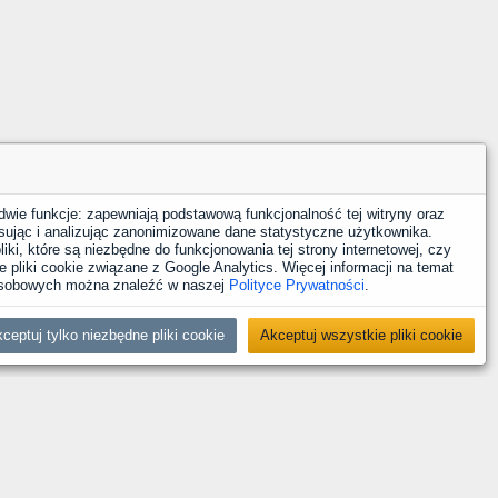
dwie funkcje: zapewniają podstawową funkcjonalność tej witryny oraz
sując i analizując zanonimizowane dane statystyczne użytkownika.
iki, które są niezbędne do funkcjonowania tej strony internetowej, czy
 pliki cookie związane z Google Analytics. Więcej informacji na temat
 osobowych można znaleźć w naszej
Polityce Prywatności
.
ceptuj tylko niezbędne pliki cookie
Akceptuj wszystkie pliki cookie
YouTube
Facebook
LinkedIn
Instagram
X