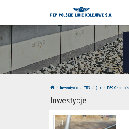
Inwestycje
E59
(...)
E59 Czempiń
Inwestycje