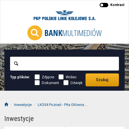
Kontrast
BANK
MULTIMEDIÓW
Szukaj
Typ plików:
Zdjęcie
Wideo
Szukaj
Dokument
Dźwięk
Inwestycje
LK354 Poznań - Piła Główna
Oborniki Wielkopolskie
Inwestycje