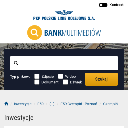
Kontrast
BANK
MULTIMEDIÓW
Szukaj
Typ plików:
Zdjęcie
Wideo
Szukaj
Dokument
Dźwięk
Inwestycje
E59
(...)
E59 Czempiń - Poznań
Czempiń
20
Inwestycje