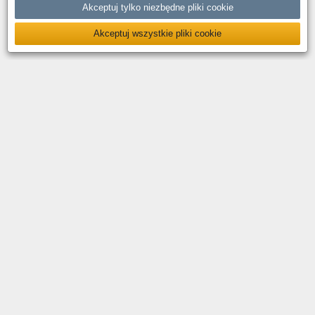
Akceptuj tylko niezbędne pliki cookie
Akceptuj wszystkie pliki cookie
O nas
Kontakt
Polityka prywatności
Deklaracja dostępności
YouTube
Facebook
LinkedIn
Instagram
X