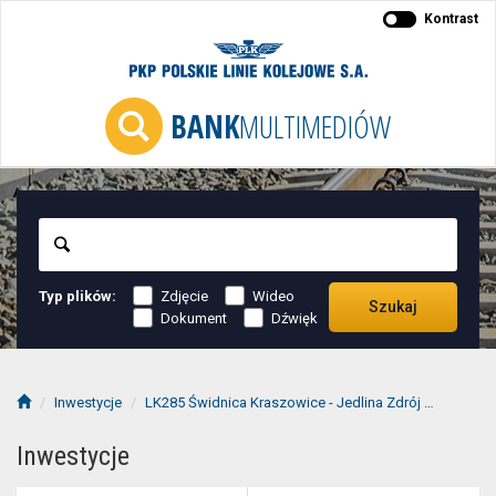
Kontrast
BANK
MULTIMEDIÓW
Szukaj
Typ plików:
Zdjęcie
Wideo
Szukaj
Dokument
Dźwięk
Inwestycje
LK285 Świdnica Kraszowice - Jedlina Zdrój
2023-07
Inwestycje