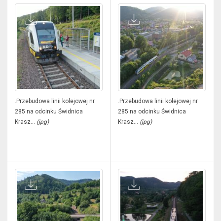
.Przebudowa linii kolejowej nr
.Przebudowa linii kolejowej nr
285 na odcinku Świdnica
285 na odcinku Świdnica
Krasz...
(jpg)
Krasz...
(jpg)