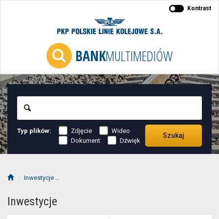
Kontrast
BANK
MULTIMEDIÓW
Szukaj
Typ plików:
Zdjęcie
Wideo
Szukaj
Dokument
Dźwięk
Inwestycje
Poprawa bezpieczeństwa na skrzyżowaniach linii kole
Inwestycje