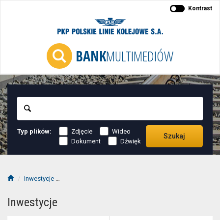
Kontrast
BANK
MULTIMEDIÓW
Szukaj
Typ plików:
Zdjęcie
Wideo
Szukaj
Dokument
Dźwięk
Inwestycje
LK447 Warszawa Zachodnia - Grodzisk Mazowiecki
Inwestycje