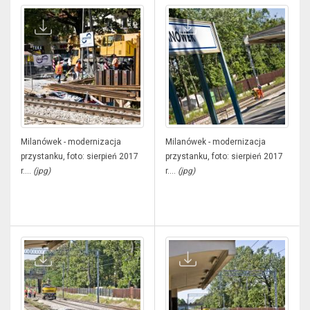
Milanówek - modernizacja
Milanówek - modernizacja
przystanku, foto: sierpień 2017
przystanku, foto: sierpień 2017
r....
(jpg)
r....
(jpg)