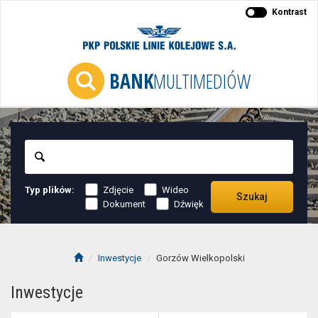
Kontrast
BANK
MULTIMEDIÓW
Szukaj
Typ plików:
Zdjęcie
Wideo
Szukaj
Dokument
Dźwięk
Inwestycje
Gorzów Wielkopolski
Inwestycje