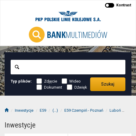
Kontrast
BANK
MULTIMEDIÓW
Szukaj
Typ plików:
Zdjęcie
Wideo
Szukaj
Dokument
Dźwięk
Inwestycje
E59
(...)
E59 Czempiń - Poznań
Luboń
2015
Inwestycje