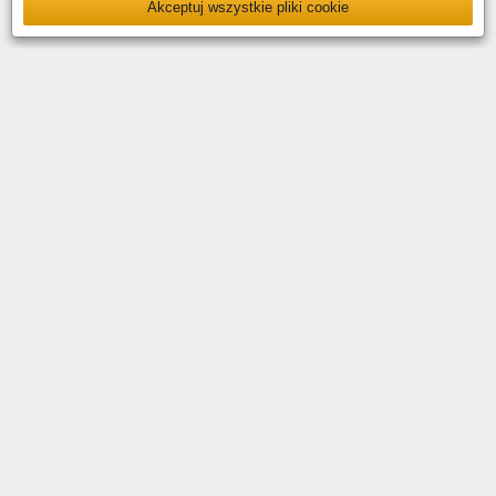
Akceptuj wszystkie pliki cookie
O nas
Kontakt
Polityka prywatności
Deklaracja dostępności
YouTube
Facebook
LinkedIn
Instagram
X
Copyright © 2026 PKP Polskie Linie Kolejowe S.A.