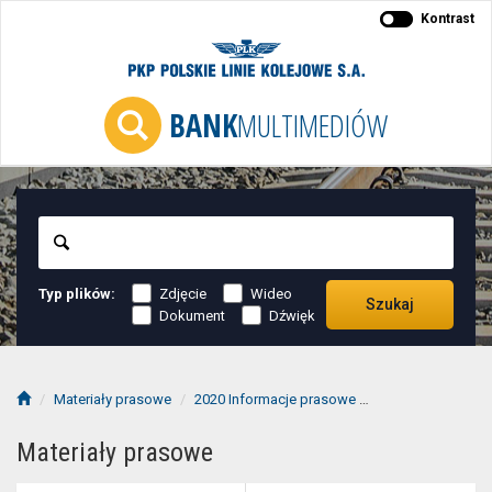
Kontrast
BANK
MULTIMEDIÓW
Szukaj
Typ plików:
Zdjęcie
Wideo
Szukaj
Dokument
Dźwięk
Materiały prasowe
2020 Informacje prasowe
2020-01 informac
Materiały prasowe