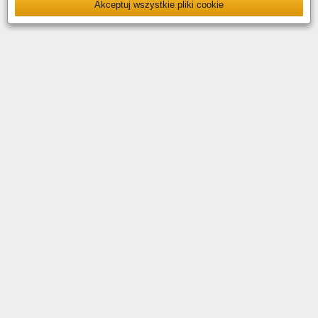
Akceptuj wszystkie pliki cookie
O nas
Kontakt
Polityka prywatności
Deklaracja dostępności
YouTube
Facebook
LinkedIn
Instagram
X
Copyright © 2026 PKP Polskie Linie Kolejowe S.A.