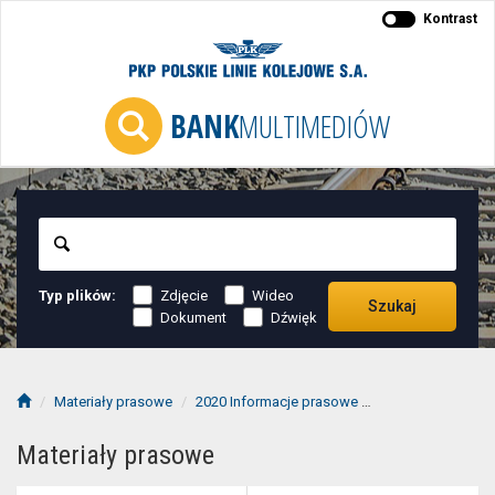
Kontrast
BANK
MULTIMEDIÓW
Szukaj
Typ plików:
Zdjęcie
Wideo
Szukaj
Dokument
Dźwięk
Materiały prasowe
2020 Informacje prasowe
2020-01 informac
Materiały prasowe