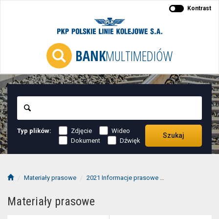
Kontrast
BANK
MULTIMEDIÓW
Szukaj
Typ plików:
Zdjęcie
Wideo
Szukaj
Dokument
Dźwięk
Materiały prasowe
2021 Informacje prasowe
2021-06 informac
Materiały prasowe