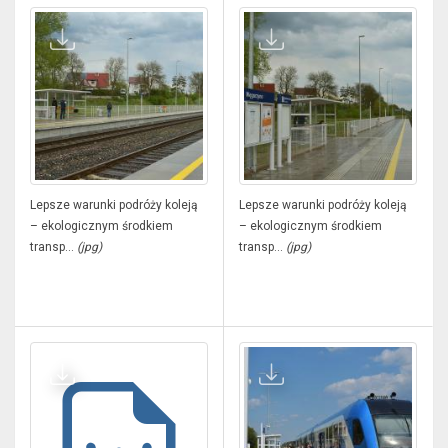
Lepsze warunki podróży koleją
Lepsze warunki podróży koleją
– ekologicznym środkiem
– ekologicznym środkiem
transp...
(jpg)
transp...
(jpg)