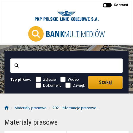
Kontrast
BANK
MULTIMEDIÓW
Szukaj
Typ plików:
Zdjęcie
Wideo
Szukaj
Dokument
Dźwięk
Materiały prasowe
2021 Informacje prasowe
2021-07 informac
Materiały prasowe