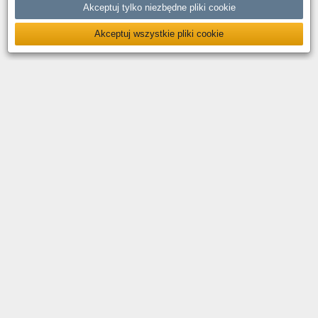
Akceptuj tylko niezbędne pliki cookie
Akceptuj wszystkie pliki cookie
O nas
Kontakt
Polityka prywatności
Deklaracja dostępności
YouTube
Facebook
LinkedIn
Instagram
X