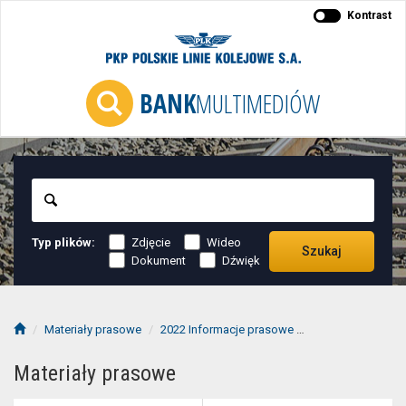
Kontrast
BANK
MULTIMEDIÓW
Szukaj
Typ plików:
Zdjęcie
Wideo
Szukaj
Dokument
Dźwięk
Materiały prasowe
2022 Informacje prasowe
2022-05 informac
Materiały prasowe