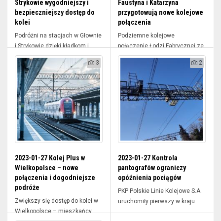
Strykowie wygodniejszy i
Faustyna i Katarzyna
bezpieczniejszy dostęp do
przygotowują nowe kolejowe
kolei
połączenia
Podróżni na stacjach w Głownie
Podziemne kolejowe
i Strykowie dzięki kładkom i ...
połączenie Łodzi Fabrycznej ze
stacjami Ł...
3
2
2023-01-27 Kolej Plus w
2023-01-27 Kontrola
Wielkopolsce – nowe
pantografów ograniczy
połączenia i dogodniejsze
opóźnienia pociągów
podróże
PKP Polskie Linie Kolejowe S.A.
Zwiększy się dostęp do kolei w
uruchomiły pierwszy w kraju ...
Wielkopolsce – mieszkańcy