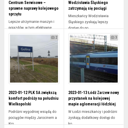
Centrum Serwisowe –
Wodzisławia Śląskiego
sprawne naprawy kolejowego
zatrzymają się pociągi
sprzętu
Mieszkańcy Wodzisławia
Lepsze utrzymanie maszyn i
Śląskiego zyskają lepszy
pojazdów, w tym efektywne
dostęp do po...
prace n...
2
3
2023-01-12 PLK SA zwiększą
2023-01-13 Łódź Zarzew nowy
komfort podróży na południu
przystanek na kolejowej
Wielkopolski
mapie aglomeracji łódzkiej
Podróżni wygodniej wsiądą do
W Łodzi mieszkańcy i podróżni
pociągów między Jarocinem a
zyskają dodatkowy dostęp do
Kro...
ko...