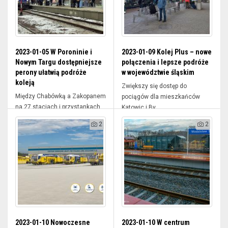
2023-01-05 W Poroninie i
2023-01-09 Kolej Plus – nowe
Nowym Targu dostępniejsze
połączenia i lepsze podróże
perony ułatwią podróże
w województwie śląskim
koleją
Zwiększy się dostęp do
Między Chabówką a Zakopanem
pociągów dla mieszkańców
na 27 stacjach i przystankach
Katowic i By...
PK...
2
2
2023-01-10 Nowoczesne
2023-01-10 W centrum