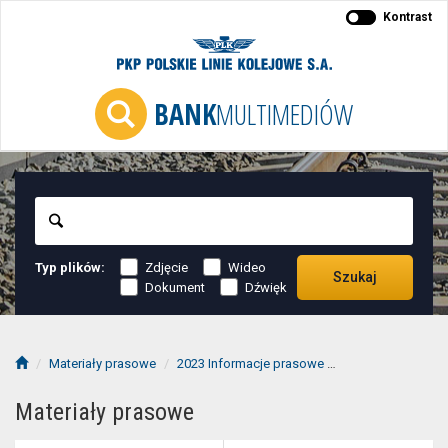
Kontrast
BANK
MULTIMEDIÓW
Szukaj
Typ plików:
Zdjęcie
Wideo
Szukaj
Dokument
Dźwięk
Materiały prasowe
2023 Informacje prasowe
2023-01 informac
Materiały prasowe