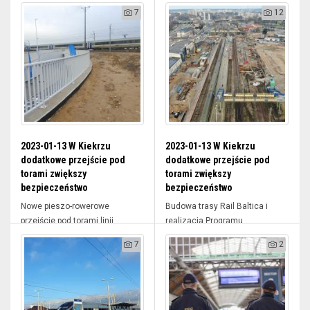
7
12
2023-01-13 W Kiekrzu
2023-01-13 W Kiekrzu
dodatkowe przejście pod
dodatkowe przejście pod
torami zwiększy
torami zwiększy
bezpieczeństwo
bezpieczeństwo
Nowe pieszo-rowerowe
Budowa trasy Rail Baltica i
przejście pod torami linii
realizacja Programu
Poznań – Szc...
Przystankowe...
7
2