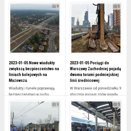
9
5
2023-01-05 Nowe wiadukty
2023-01-05 Pociągi do
zwiększą bezpieczeństwo na
Warszawy Zachodniej pojadą
liniach kolejowych na
dwoma torami podmiejskiej
Mazowszu
linii średnicowej
Wiadukty i tunele poprawiają
W Warszawie od poniedziałku 9
bezpieczeństwo w ruchu
stycznia pociągi znów pojadą
kolejowy...
d...
3
3