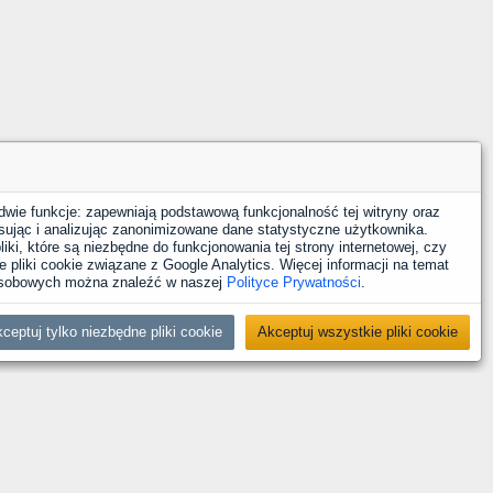
dwie funkcje: zapewniają podstawową funkcjonalność tej witryny oraz
sując i analizując zanonimizowane dane statystyczne użytkownika.
iki, które są niezbędne do funkcjonowania tej strony internetowej, czy
 pliki cookie związane z Google Analytics. Więcej informacji na temat
 osobowych można znaleźć w naszej
Polityce Prywatności
.
ceptuj tylko niezbędne pliki cookie
Akceptuj wszystkie pliki cookie
YouTube
Facebook
LinkedIn
Instagram
X