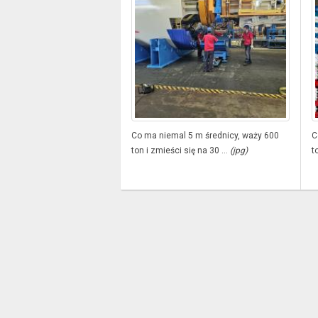
Co ma niemal 5 m średnicy, waży 600
C
ton i zmieści się na 30 ...
(jpg)
t