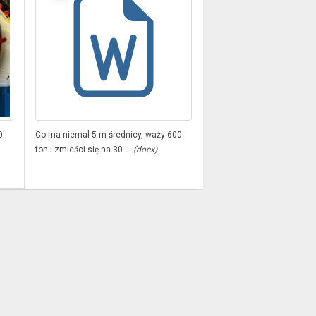
0
Co ma niemal 5 m średnicy, waży 600
ton i zmieści się na 30 ...
(docx)