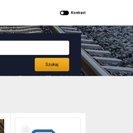
Kontrast
Szukaj
nia tunelu kolejowego w Małopolsce na ostatniej prostej