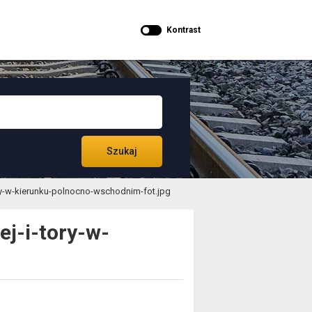
Kontrast
Szukaj
ory-w-kierunku-polnocno-wschodnim-fot.jpg
j-i-tory-w-