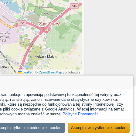
Leaflet
|
©
OpenStreetMap
contributors
dwie funkcje: zapewniają podstawową funkcjonalność tej witryny oraz
sując i analizując zanonimizowane dane statystyczne użytkownika.
YouTube
Facebook
LinkedIn
Instagram
X
iki, które są niezbędne do funkcjonowania tej strony internetowej, czy
 pliki cookie związane z Google Analytics. Więcej informacji na temat
 osobowych można znaleźć w naszej
Polityce Prywatności
.
Nasze strony i projekty
ceptuj tylko niezbędne pliki cookie
Akceptuj wszystkie pliki cookie