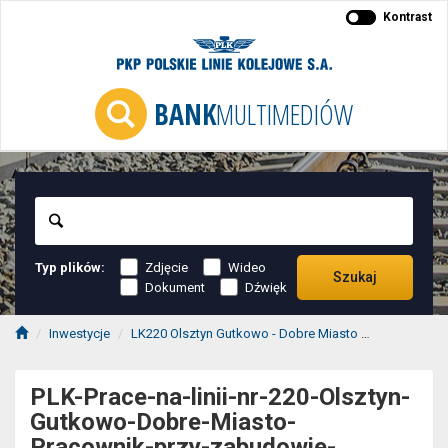
Kontrast
BANK
MULTIMEDIÓW
Szukaj
Typ plików:
Zdjęcie
Wideo
Szukaj
Dokument
Dźwięk
Inwestycje
LK220 Olsztyn Gutkowo - Dobre Miasto
PLK-Prace-n
PLK-Prace-na-linii-nr-220-Olsztyn-
Gutkowo-Dobre-Miasto-
Pracownik-przy-zabudowie-