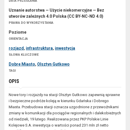
DATA PRZESŁANIA
Uznanie autorstwa — Użycie niekomercyjne — Bez
utworów zależnych 4.0 Polska (CC BY-NC-ND 4.0)
PRAWA DO WYKORZYSTANIA
Poziome
ORIENTACJA
rozjazd
,
infrastruktura
,
inwestycja
SŁOWA KLUCZOWE
Dobre Miasto
,
Olsztyn Gutkowo
TAGI
OPIS
Nowe tory i rozjazdy na stacji Olsztyn Gutkowo zapewnią sprawne
i bezpieczne podróże koleją w kierunku Gdańska i Dobrego
Miasta. Przebudowa stacji oznacza uzgodnione z przewoźnikami
zmiany w komunikacji dla pociągów regionalnych i dalekobieżnych
od niedzieli, 19 lutego. Realizowana przez PKP Polskie Linie
Kolejowe S.A. inwestycja o wartości ponad 231 mln zł netto