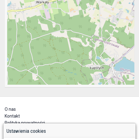
O nas
Kontakt
Polityka prywatności
Deklaracja dostępności
Ustawienia cookies