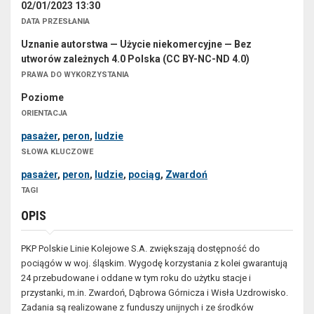
02/01/2023 13:30
DATA PRZESŁANIA
Uznanie autorstwa — Użycie niekomercyjne — Bez
utworów zależnych 4.0 Polska (CC BY-NC-ND 4.0)
PRAWA DO WYKORZYSTANIA
Poziome
ORIENTACJA
pasażer
,
peron
,
ludzie
SŁOWA KLUCZOWE
pasażer
,
peron
,
ludzie
,
pociąg
,
Zwardoń
TAGI
OPIS
PKP Polskie Linie Kolejowe S.A. zwiększają dostępność do
pociągów w woj. śląskim. Wygodę korzystania z kolei gwarantują
24 przebudowane i oddane w tym roku do użytku stacje i
przystanki, m.in. Zwardoń, Dąbrowa Górnicza i Wisła Uzdrowisko.
Zadania są realizowane z funduszy unijnych i ze środków