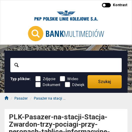
Kontrast
BANK
MULTIMEDIÓW
Szukaj
Typ plików:
Zdjęcie
Wideo
Szukaj
Dokument
Dźwięk
Pasażer
Pasażer na stacji
PLK-Pasazer-na-stacji-Stacja-Zwardon
PLK-Pasazer-na-stacji-Stacja-
Zwardon-trzy-pociagi-przy-
peronach-tablice-informacyjne-