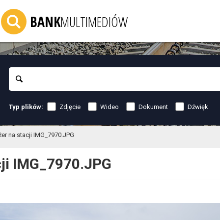
BANK
MULTIMEDIÓW
Szukaj
Zdjęcie
Wideo
Dokument
Dźwięk
Typ plików:
er na stacji IMG_7970.JPG
cji IMG_7970.JPG