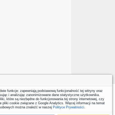
dwie funkcje: zapewniają podstawową funkcjonalność tej witryny oraz
sując i analizując zanonimizowane dane statystyczne użytkownika.
YouTube
Facebook
LinkedIn
Instagram
X
iki, które są niezbędne do funkcjonowania tej strony internetowej, czy
 pliki cookie związane z Google Analytics. Więcej informacji na temat
 osobowych można znaleźć w naszej
Polityce Prywatności
.