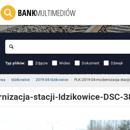
BANK
MULTIMEDIÓW
Szukaj
Zdjęcie
Wideo
Dokument
Dźwięk
Typ plików:
owa
Idzikowice
2019-04 Idzikowice
PLK-2019-04-modernizacja-stacji
izacja-stacji-Idzikowice-DSC-3