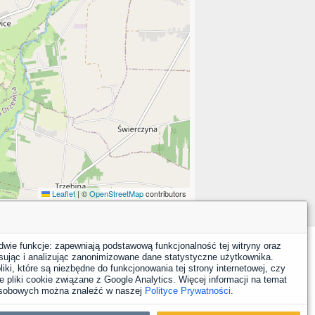
Leaflet
|
©
OpenStreetMap
contributors
dwie funkcje: zapewniają podstawową funkcjonalność tej witryny oraz
sując i analizując zanonimizowane dane statystyczne użytkownika.
YouTube
Facebook
LinkedIn
Instagram
X
iki, które są niezbędne do funkcjonowania tej strony internetowej, czy
 pliki cookie związane z Google Analytics. Więcej informacji na temat
 osobowych można znaleźć w naszej
Polityce Prywatności
.
Nasze strony i projekty