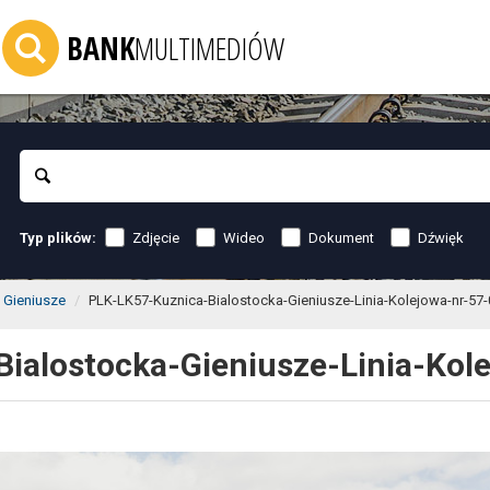
BANK
MULTIMEDIÓW
Szukaj
Zdjęcie
Wideo
Dokument
Dźwięk
Typ plików:
 Gieniusze
PLK-LK57-Kuznica-Bialostocka-Gieniusze-Linia-Kolejowa-nr-57-
ialostocka-Gieniusze-Linia-Kole