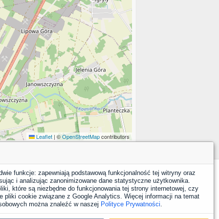
Leaflet
|
©
OpenStreetMap
contributors
dwie funkcje: zapewniają podstawową funkcjonalność tej witryny oraz
sując i analizując zanonimizowane dane statystyczne użytkownika.
YouTube
Facebook
LinkedIn
Instagram
X
iki, które są niezbędne do funkcjonowania tej strony internetowej, czy
 pliki cookie związane z Google Analytics. Więcej informacji na temat
 osobowych można znaleźć w naszej
Polityce Prywatności
.