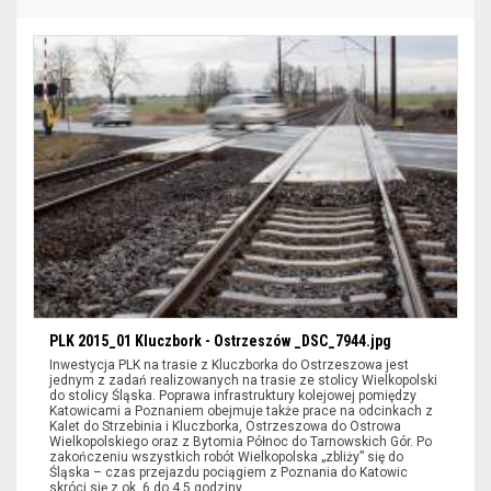
zaawansowanego
filtrowania
wyników
wyszukiwania
nie
są
dostępne
dla
czytników
ekranu
(sekcja
lokalizacja).
Aby
PLK 2015_01 Kluczbork - Ostrzeszów _DSC_7944.jpg
wyświetlić
Inwestycja PLK na trasie z Kluczborka do Ostrzeszowa jest
jednym z zadań realizowanych na trasie ze stolicy Wielkopolski
zawężone
do stolicy Śląska. Poprawa infrastruktury kolejowej pomiędzy
Katowicami a Poznaniem obejmuje także prace na odcinkach z
wyniki
Kalet do Strzebinia i Kluczborka, Ostrzeszowa do Ostrowa
wyszukiwania
Wielkopolskiego oraz z Bytomia Północ do Tarnowskich Gór. Po
zakończeniu wszystkich robót Wielkopolska „zbliży” się do
można
Śląska – czas przejazdu pociągiem z Poznania do Katowic
skróci się z ok. 6 do 4,5 godziny.