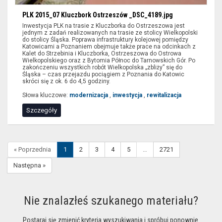
PLK 2015_07 Kluczbork Ostrzeszów _DSC_4189.jpg
Inwestycja PLK na trasie z Kluczborka do Ostrzeszowa jest
jednym z zadań realizowanych na trasie ze stolicy Wielkopolski
do stolicy Śląska. Poprawa infrastruktury kolejowej pomiędzy
Katowicami a Poznaniem obejmuje także prace na odcinkach z
Kalet do Strzebinia i Kluczborka, Ostrzeszowa do Ostrowa
Wielkopolskiego oraz z Bytomia Północ do Tarnowskich Gór. Po
zakończeniu wszystkich robót Wielkopolska „zbliży” się do
Śląska – czas przejazdu pociągiem z Poznania do Katowic
skróci się z ok. 6 do 4,5 godziny.
Słowa kluczowe:
modernizacja
,
inwestycja
,
rewitalizacja
Szczegóły
« Poprzednia
1
2
3
4
5
…
2721
Następna »
Nie znalazłeś szukanego materiału?
Postaraj się zmienić kryteria wyszukiwania i spróbuj ponownie.