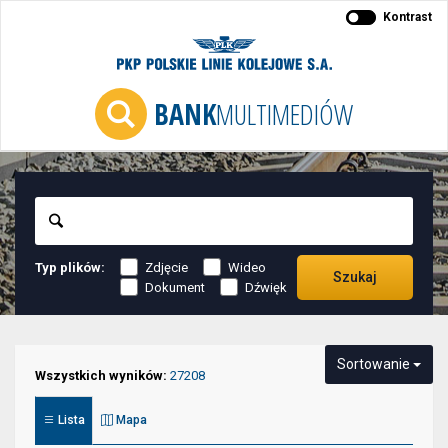
Kontrast
BANK
MULTIMEDIÓW
Szukaj
Typ plików:
Zdjęcie
Wideo
Szukaj
Dokument
Dźwięk
Niektóre
Sortowanie
elementy
Wszystkich wyników:
27208
służące
Lista
Mapa
do