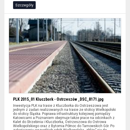
Szczegóły
PLK 2015_01 Kluczbork - Ostrzeszów _DSC_8171.jpg
Inwestycja PLK na trasie z Kluczborka do Ostrzeszowa jest
jednym z zadań realizowanych na trasie ze stolicy Wielkopolski
do stolicy Śląska. Poprawa infrastruktury kolejowej pomiędzy
Katowicami a Poznaniem obejmuje także prace na odcinkach z
Kalet do Strzebinia i Kluczborka, Ostrzeszowa do Ostrowa
Wielkopolskiego oraz z Bytomia Północ do Tarnowskich Gór. Po
zakończeniu wszystkich robót Wielkopolska „zbliży” się do