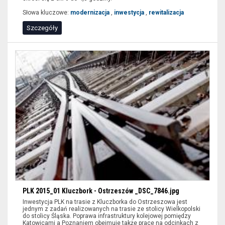
wypełnić
Słowa kluczowe:
modernizacja
,
inwestycja
,
rewitalizacja
tylko
niektóre
Szczegóły
pozycje
formularzy
i
wybrać
przycisk
filtruj.
PLK 2015_01 Kluczbork - Ostrzeszów _DSC_7846.jpg
Inwestycja PLK na trasie z Kluczborka do Ostrzeszowa jest
jednym z zadań realizowanych na trasie ze stolicy Wielkopolski
do stolicy Śląska. Poprawa infrastruktury kolejowej pomiędzy
Katowicami a Poznaniem obejmuje także prace na odcinkach z