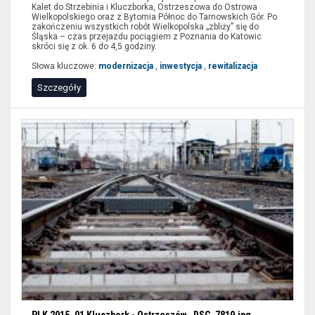
Kalet do Strzebinia i Kluczborka, Ostrzeszowa do Ostrowa
Wielkopolskiego oraz z Bytomia Północ do Tarnowskich Gór. Po
zakończeniu wszystkich robót Wielkopolska „zbliży” się do
Śląska – czas przejazdu pociągiem z Poznania do Katowic
skróci się z ok. 6 do 4,5 godziny.
Słowa kluczowe:
modernizacja
,
inwestycja
,
rewitalizacja
Szczegóły
PLK 2015_01 Kluczbork - Ostrzeszów _DSC_7819.jpg