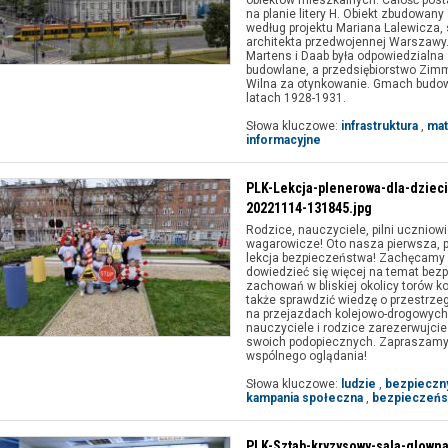
obiektów mieszkalnych. Całość post
na planie litery H. Obiekt zbudowany
według projektu Mariana Lalewicza,
architekta przedwojennej Warszawy.
Martens i Daab była odpowiedzialna
budowlane, a przedsiębiorstwo Zi
Wilna za otynkowanie. Gmach budow
latach 1928-1931.
Słowa kluczowe:
infrastruktura
,
mat
informacyjne
PLK-Lekcja-plenerowa-dla-dzieci
20221114-131845.jpg
Rodzice, nauczyciele, pilni uczniowi
wagarowicze! Oto nasza pierwsza, 
lekcja bezpieczeństwa! Zachęcamy
dowiedzieć się więcej na temat bez
zachowań w bliskiej okolicy torów k
także sprawdzić wiedzę o przestrze
na przejazdach kolejowo-drogowych
nauczyciele i rodzice zarezerwujcie
swoich podopiecznych. Zapraszamy
wspólnego oglądania!
Słowa kluczowe:
ludzie
,
bezpieczn
kampania społeczna
,
bezpieczeńs
PLK-Sztab-kryzysowy-sala-glown