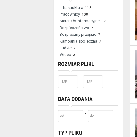
filtrowania
Infrastruktura
113
Pracownicy
108
wyników
Materiały informacyjne
67
wyszukiwania
Bezpieczeństwo
7
Bezpieczny przejazd
7
nie
Kampania społeczna
7
Ludzie
7
są
Wideo
3
dostępne
ROZMIAR PLIKU
dla
Minimalny
Maksymalny
-
czytników
rozmiar
rozmiar
pliku
pliku
ekranu
DATA DODANIA
(sekcja
lokalizacja).
Minimalna
Maksymalny
-
data
data
Aby
dodania
dodania
TYP PLIKU