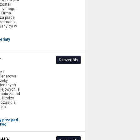
awiona jest
 został
 słynnego
 Firma
 za prace
mmerman z
any był w
eriały
-
Szczegóły
e i
plenerowa
 żeby
piecznych
olejowych, a
ganiu zasad
. Drodzy
 czas dla
 do
y przejazd
,
two
a-MG-