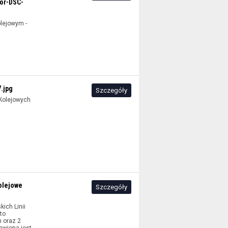
or-DSC-
lejowym -
.jpg
Szczegóły
 Kolejowych
olejowe
Szczegóły
ich Linii
to
 oraz 2