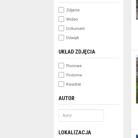
wyświetlić
zawężone
Zdjęcie
wyniki
Wideo
Dokument
wyszukiwania
Dźwięk
można
UKŁAD ZDJĘCIA
wypełnić
tylko
Pionowe
niektóre
Poziome
pozycje
Kwadrat
formularzy
AUTOR
i
wybrać
przycisk
LOKALIZACJA