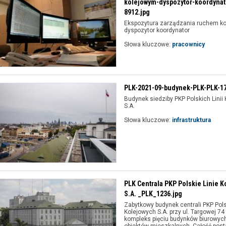
kolejowym-dyspozytor-koordynat
8912.jpg
Ekspozytura zarządzania ruchem ko
dyspozytor koordynator
Słowa kluczowe:
pracownicy
PLK-2021-09-budynek-PLK-PLK-17
Budynek siedziby PKP Polskich Linii
S.A.
Słowa kluczowe:
infrastruktura
PLK Centrala PKP Polskie Linie K
S.A. _PLK_1236.jpg
Zabytkowy budynek centrali PKP Polsk
Kolejowych S.A. przy ul. Targowej 74 
kompleks pięciu budynków biurowych