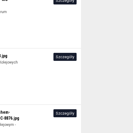
Szczegóły
trum
.jpg
Szczegóły
 Kolejowych
chem-
Szczegóły
C-8876.jpg
lejowym -