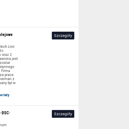
olejowe
Szczegóły
ich Linii
to
 oraz 2
awiona jest
 został
 słynnego
 Firma
 za prace
mmerman z
any był w
eriały
a-DSC-
Szczegóły
trum