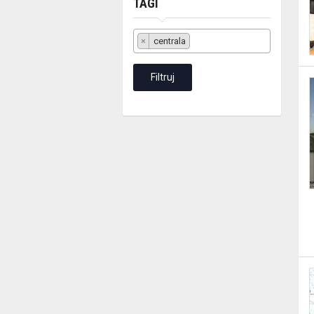
TAGI
Tagi
×
centrala
Filtruj