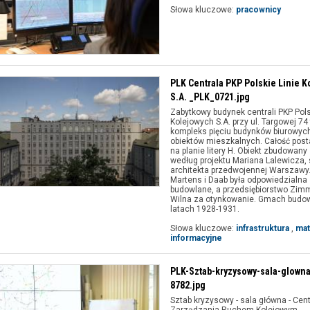
Słowa kluczowe:
pracownicy
PLK Centrala PKP Polskie Linie K
S.A. _PLK_0721.jpg
Zabytkowy budynek centrali PKP Polsk
Kolejowych S.A. przy ul. Targowej 74 
kompleks pięciu budynków biurowych
obiektów mieszkalnych. Całość post
na planie litery H. Obiekt zbudowany
według projektu Mariana Lalewicza,
architekta przedwojennej Warszawy.
Martens i Daab była odpowiedzialna
budowlane, a przedsiębiorstwo Zi
Wilna za otynkowanie. Gmach budow
latach 1928-1931.
Słowa kluczowe:
infrastruktura
,
mat
informacyjne
PLK-Sztab-kryzysowy-sala-glown
8782.jpg
Sztab kryzysowy - sala główna - Cen