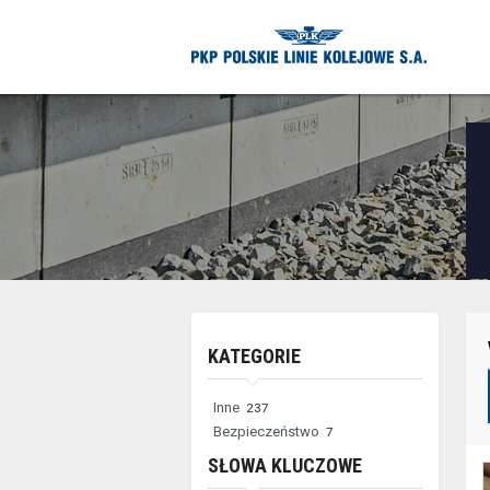
Niektóre
KATEGORIE
elementy
służące
Inne
237
Bezpieczeństwo
7
do
SŁOWA KLUCZOWE
zaawansowanego