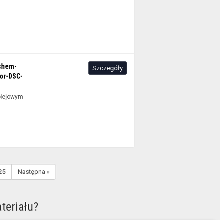
chem-
Szczegóły
or-DSC-
lejowym -
25
Następna »
teriału?