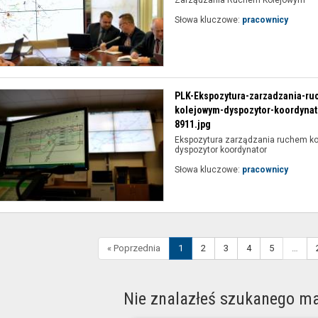
Zarządzania Ruchem Kolejowym
Słowa kluczowe:
pracownicy
PLK-Ekspozytura-zarzadzania-ru
kolejowym-dyspozytor-koordynat
8911.jpg
Ekspozytura zarządzania ruchem ko
dyspozytor koordynator
Słowa kluczowe:
pracownicy
« Poprzednia
1
2
3
4
5
…
Nie znalazłeś szukanego ma