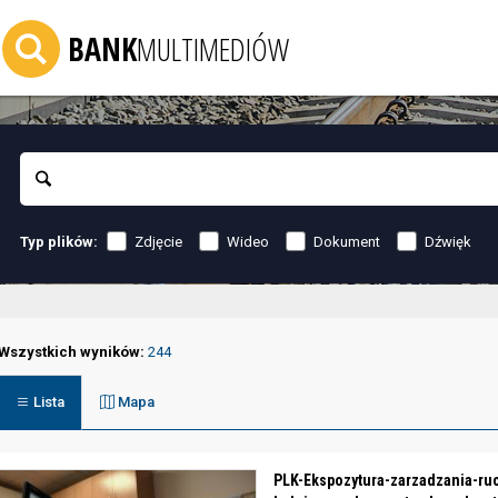
BANK
MULTIMEDIÓW
Szukaj
Zdjęcie
Wideo
Dokument
Dźwięk
Typ plików:
Wszystkich wyników:
244
Lista
Mapa
PLK-Ekspozytura-zarzadzania-ru