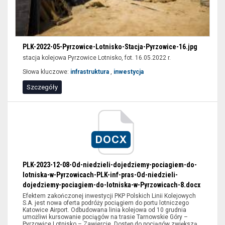
PLK-2022-05-Pyrzowice-Lotnisko-Stacja-Pyrzowice-16.jpg
stacja kolejowa Pyrzowice Lotnisko, fot. 16.05.2022 r.
Słowa kluczowe:
infrastruktura
,
inwestycja
Szczegóły
LK182,
briefing
prasowy,
DOCX
nowa
infrastruktura,
PLK-2023-12-08-Od-niedzieli-dojedziemy-pociagiem-do-
pociąg
lotniska-w-Pyrzowicach-PLK-inf-pras-Od-niedzieli-
pasażerski,
dojedziemy-pociagiem-do-lotniska-w-Pyrzowicach-8.docx
przejazd
Efektem zakończonej inwestycji PKP Polskich Linii Kolejowych
drezyną,
S.A. jest nowa oferta podróży pociągiem do portu lotniczego
kolej
Katowice Airport. Odbudowana linia kolejowa od 10 grudnia
umożliwi kursowanie pociągów na trasie Tarnowskie Góry –
na
Pyrzowice Lotnisko – Zawiercie. Dostęp do pociągów zwiększą