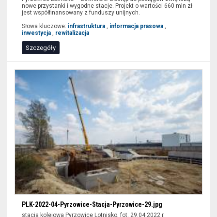
lotnisko,
nowe przystanki i wygodne stacje. Projekt o wartości 660 mln zł
jest współfinansowany z funduszy unijnych.
Pyrzowice
Lotnisko,
Słowa kluczowe:
infrastruktura
,
informacja prasowa
,
inwestycja
,
rewitalizacja
Majerczak
Piotr
Szczegóły
PLK-2022-04-Pyrzowice-Stacja-Pyrzowice-29.jpg
stacja kolejowa Pyrzowice Lotnisko, fot. 29.04.2022 r.