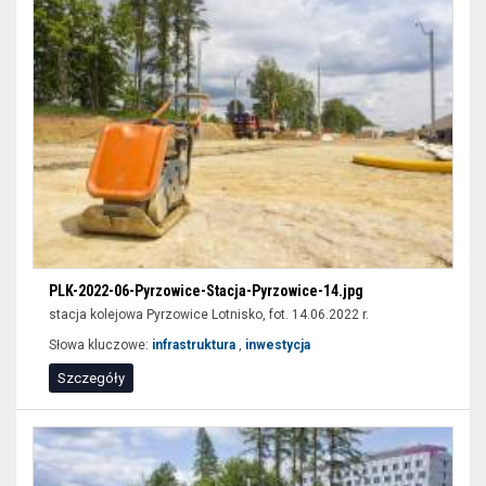
wypełnić
tylko
niektóre
pozycje
formularzy
i
wybrać
przycisk
filtruj.
PLK-2022-06-Pyrzowice-Stacja-Pyrzowice-14.jpg
stacja kolejowa Pyrzowice Lotnisko, fot. 14.06.2022 r.
Słowa kluczowe:
infrastruktura
,
inwestycja
Szczegóły