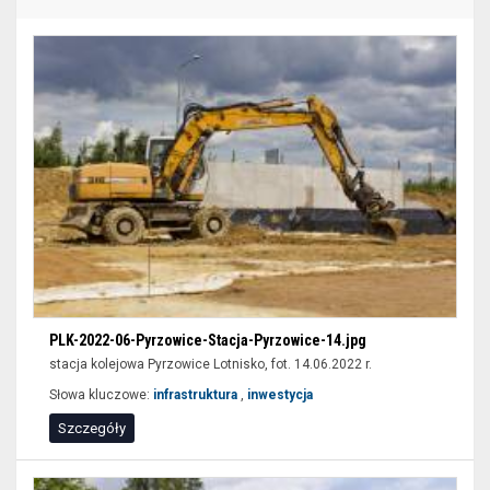
zaawansowanego
filtrowania
wyników
wyszukiwania
nie
są
dostępne
dla
czytników
ekranu
(sekcja
lokalizacja).
Aby
PLK-2022-06-Pyrzowice-Stacja-Pyrzowice-14.jpg
wyświetlić
stacja kolejowa Pyrzowice Lotnisko, fot. 14.06.2022 r.
zawężone
Słowa kluczowe:
infrastruktura
,
inwestycja
wyniki
Szczegóły
wyszukiwania
można