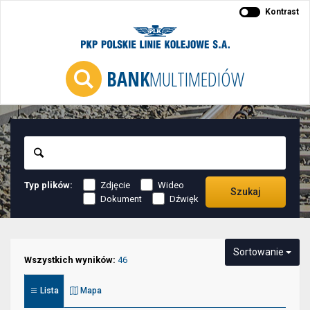
Kontrast
BANK
MULTIMEDIÓW
Szukaj
Typ plików:
Zdjęcie
Wideo
Szukaj
Dokument
Dźwięk
Niektóre
Sortowanie
elementy
Wszystkich wyników:
46
służące
Lista
Mapa
do