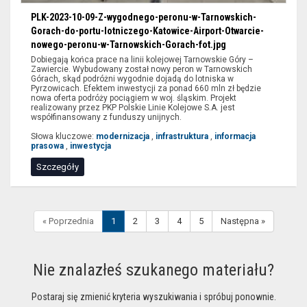
PLK-2023-10-09-Z-wygodnego-peronu-w-Tarnowskich-
Gorach-do-portu-lotniczego-Katowice-Airport-Otwarcie-
nowego-peronu-w-Tarnowskich-Gorach-fot.jpg
Dobiegają końca prace na linii kolejowej Tarnowskie Góry –
Zawiercie. Wybudowany został nowy peron w Tarnowskich
Górach, skąd podróżni wygodnie dojadą do lotniska w
Pyrzowicach. Efektem inwestycji za ponad 660 mln zł będzie
nowa oferta podróży pociągiem w woj. śląskim. Projekt
realizowany przez PKP Polskie Linie Kolejowe S.A. jest
współfinansowany z funduszy unijnych.
Słowa kluczowe:
modernizacja
,
infrastruktura
,
informacja
prasowa
,
inwestycja
Szczegóły
« Poprzednia
1
2
3
4
5
Następna »
Nie znalazłeś szukanego materiału?
Postaraj się zmienić kryteria wyszukiwania i spróbuj ponownie.