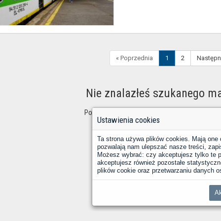
« Poprzednia
1
2
Następn
Nie znalazłeś szukanego ma
Postaraj się zmienić kryteria wyszukiwania i spr
Ustawienia cookies
Ta strona używa plików cookies. Mają one 
pozwalają nam ulepszać nasze treści, zapi
Możesz wybrać: czy akceptujesz tylko te pl
akceptujesz również pozostałe statystyczne
plików cookie oraz przetwarzaniu danych
Ak