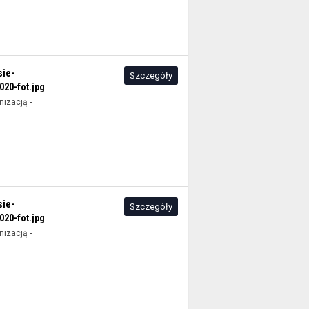
sie-
Szczegóły
20-fot.jpg
izacją -
sie-
Szczegóły
20-fot.jpg
izacją -