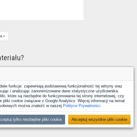
a »
teriału?
óbuj ponownie.
dwie funkcje: zapewniają podstawową funkcjonalność tej witryny oraz
sując i analizując zanonimizowane dane statystyczne użytkownika.
iki, które są niezbędne do funkcjonowania tej strony internetowej, czy
 pliki cookie związane z Google Analytics. Więcej informacji na temat
 osobowych można znaleźć w naszej
Polityce Prywatności
.
ceptuj tylko niezbędne pliki cookie
Akceptuj wszystkie pliki cookie