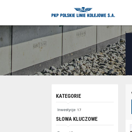
Niektóre
KATEGORIE
elementy
służące
Inwestycje
17
do
SŁOWA KLUCZOWE
zaawansowanego