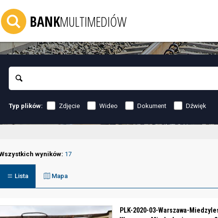
BANK
MULTIMEDIÓW
Szukaj
Zdjęcie
Wideo
Dokument
Dźwięk
Typ plików:
Wszystkich wyników:
17
Lista
Mapa
PLK-2020-03-Warszawa-Miedzyle