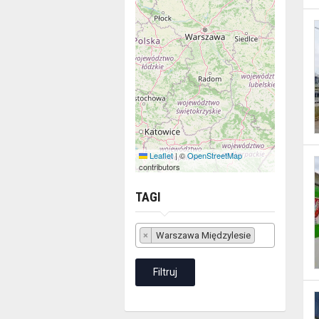
filtruj.
Leaflet
|
©
OpenStreetMap
contributors
TAGI
Tagi
×
Warszawa Międzylesie
Filtruj