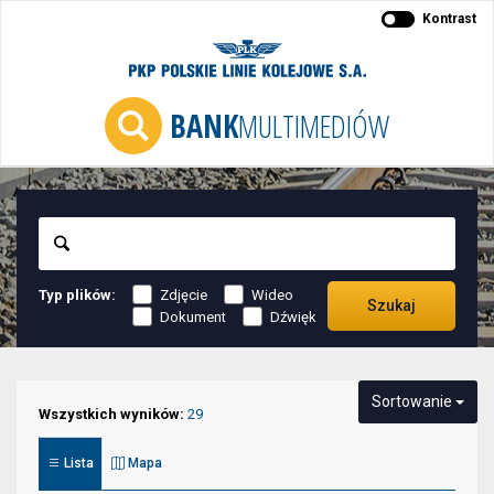
Kontrast
BANK
MULTIMEDIÓW
Szukaj
Typ plików:
Zdjęcie
Wideo
Szukaj
Dokument
Dźwięk
Niektóre
Sortowanie
elementy
Wszystkich wyników:
29
służące
Lista
Mapa
do