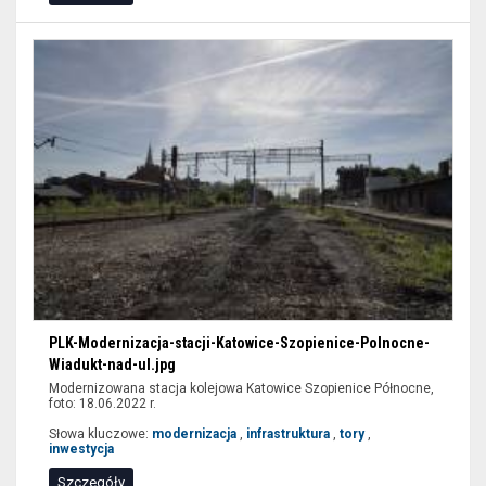
wypełnić
tylko
niektóre
pozycje
formularzy
i
wybrać
przycisk
filtruj.
PLK-Modernizacja-stacji-Katowice-Szopienice-Polnocne-
Wiadukt-nad-ul.jpg
Modernizowana stacja kolejowa Katowice Szopienice Północne,
foto: 18.06.2022 r.
Słowa kluczowe:
modernizacja
,
infrastruktura
,
tory
,
inwestycja
Szczegóły