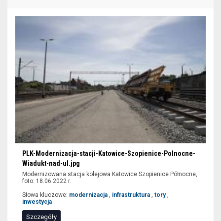
zaawansowanego
filtrowania
wyników
wyszukiwania
nie
są
dostępne
dla
czytników
ekranu
(sekcja
lokalizacja).
Aby
PLK-Modernizacja-stacji-Katowice-Szopienice-Polnocne-
wyświetlić
Wiadukt-nad-ul.jpg
zawężone
Modernizowana stacja kolejowa Katowice Szopienice Północne,
foto: 18.06.2022 r.
wyniki
Słowa kluczowe:
modernizacja
,
infrastruktura
,
tory
,
wyszukiwania
inwestycja
można
Szczegóły