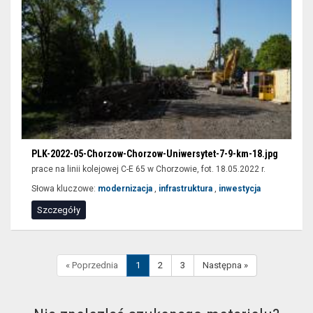
PLK-2022-05-Chorzow-Chorzow-Uniwersytet-7-9-km-18.jpg
prace na linii kolejowej C-E 65 w Chorzowie, fot. 18.05.2022 r.
Słowa kluczowe:
modernizacja
,
infrastruktura
,
inwestycja
Szczegóły
« Poprzednia
1
2
3
Następna »