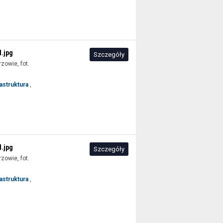
.jpg
Szczegóły
rzowie, fot.
rastruktura
,
.jpg
Szczegóły
rzowie, fot.
rastruktura
,