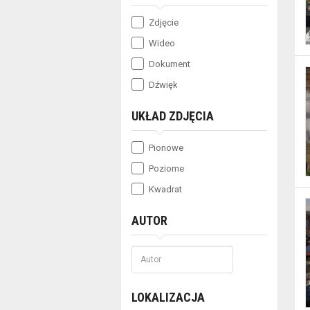
wyświetlić
zawężone
Zdjęcie
wyniki
Wideo
Dokument
wyszukiwania
Dźwięk
można
UKŁAD ZDJĘCIA
wypełnić
tylko
Pionowe
niektóre
Poziome
pozycje
Kwadrat
formularzy
AUTOR
i
wybrać
przycisk
LOKALIZACJA