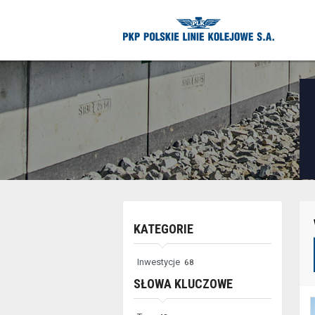
Niektóre
KATEGORIE
elementy
służące
Inwestycje
68
do
SŁOWA KLUCZOWE
zaawansowanego