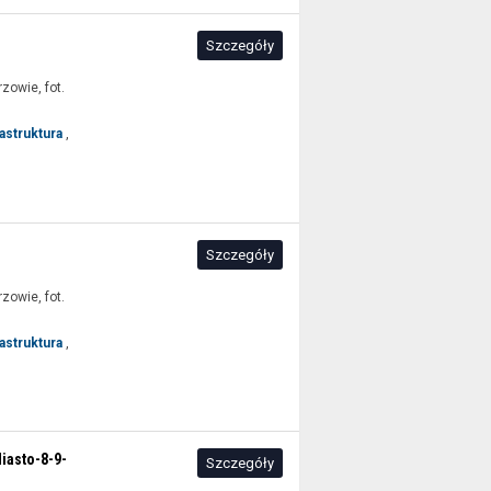
Szczegóły
rzowie, fot.
rastruktura
,
Szczegóły
rzowie, fot.
rastruktura
,
asto-8-9-
Szczegóły