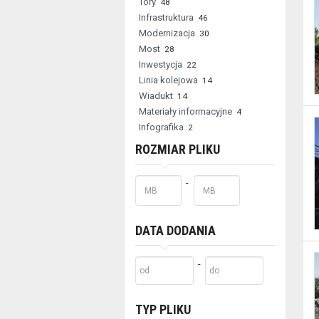
Tory
48
filtrowania
Infrastruktura
46
Modernizacja
30
wyników
Most
28
wyszukiwania
Inwestycja
22
Linia kolejowa
14
nie
Wiadukt
14
Materiały informacyjne
4
są
Infografika
2
dostępne
ROZMIAR PLIKU
dla
Minimalny
Maksymalny
-
czytników
rozmiar
rozmiar
pliku
pliku
ekranu
DATA DODANIA
(sekcja
lokalizacja).
Minimalna
Maksymalny
-
data
data
Aby
dodania
dodania
TYP PLIKU