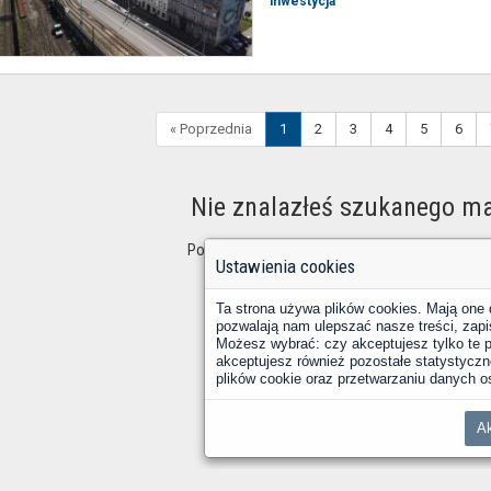
inwestycja
« Poprzednia
1
2
3
4
5
6
Nie znalazłeś szukanego ma
Postaraj się zmienić kryteria wyszukiwania i spr
Ustawienia cookies
Ta strona używa plików cookies. Mają one 
pozwalają nam ulepszać nasze treści, zapi
Możesz wybrać: czy akceptujesz tylko te pl
akceptujesz również pozostałe statystyczne
plików cookie oraz przetwarzaniu danych
Ak