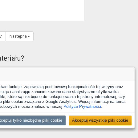
7
Następna »
teriału?
óbuj ponownie.
dwie funkcje: zapewniają podstawową funkcjonalność tej witryny oraz
sując i analizując zanonimizowane dane statystyczne użytkownika.
iki, które są niezbędne do funkcjonowania tej strony internetowej, czy
 pliki cookie związane z Google Analytics. Więcej informacji na temat
 osobowych można znaleźć w naszej
Polityce Prywatności
.
ceptuj tylko niezbędne pliki cookie
Akceptuj wszystkie pliki cookie