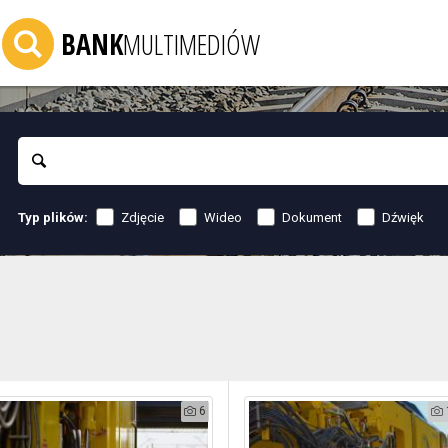
BANK
MULTIMEDIÓW
Szukaj
Zdjęcie
Wideo
Dokument
Dźwięk
Typ plików:
6