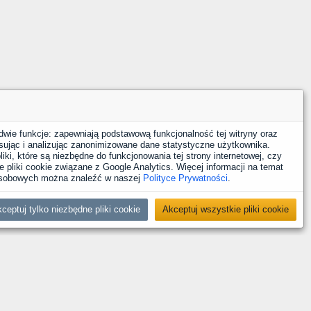
dwie funkcje: zapewniają podstawową funkcjonalność tej witryny oraz
sując i analizując zanonimizowane dane statystyczne użytkownika.
iki, które są niezbędne do funkcjonowania tej strony internetowej, czy
 pliki cookie związane z Google Analytics. Więcej informacji na temat
 osobowych można znaleźć w naszej
Polityce Prywatności
.
ceptuj tylko niezbędne pliki cookie
Akceptuj wszystkie pliki cookie
YouTube
Facebook
LinkedIn
Instagram
X