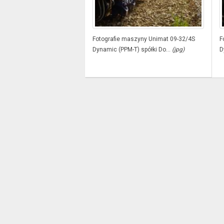
Fotografie maszyny Unimat 09-32/4S
F
Dynamic (PPM-T) spółki Do...
(jpg)
D
O nas
Polityka prywatności