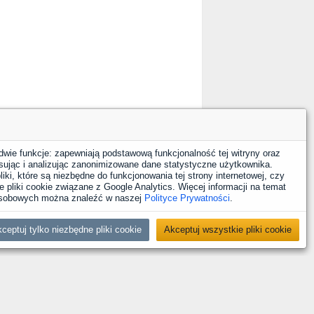
dwie funkcje: zapewniają podstawową funkcjonalność tej witryny oraz
sując i analizując zanonimizowane dane statystyczne użytkownika.
iki, które są niezbędne do funkcjonowania tej strony internetowej, czy
 pliki cookie związane z Google Analytics. Więcej informacji na temat
 osobowych można znaleźć w naszej
Polityce Prywatności
.
ceptuj tylko niezbędne pliki cookie
Akceptuj wszystkie pliki cookie
YouTube
Facebook