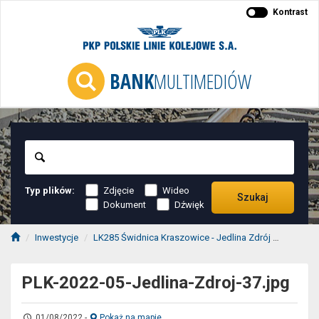
Kontrast
BANK
MULTIMEDIÓW
Szukaj
Typ plików:
Zdjęcie
Wideo
Szukaj
Dokument
Dźwięk
Inwestycje
LK285 Świdnica Kraszowice - Jedlina Zdrój
2022-05
PLK-2022-05-Jedlina-Zdroj-37.jpg
01/08/2022
-
Pokaż na mapie