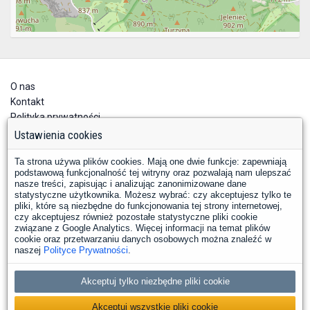
O nas
Kontakt
Polityka prywatności
Deklaracja dostępności
Ustawienia cookies
Ta strona używa plików cookies. Mają one dwie funkcje: zapewniają
podstawową funkcjonalność tej witryny oraz pozwalają nam ulepszać
nasze treści, zapisując i analizując zanonimizowane dane
statystyczne użytkownika. Możesz wybrać: czy akceptujesz tylko te
pliki, które są niezbędne do funkcjonowania tej strony internetowej,
czy akceptujesz również pozostałe statystyczne pliki cookie
YouTube
Facebook
związane z Google Analytics. Więcej informacji na temat plików
LinkedIn
Instagram
X
cookie oraz przetwarzaniu danych osobowych można znaleźć w
naszej
Polityce Prywatności
.
Copyright © 2026 PKP Polskie Linie Kolejowe S.A.
Akceptuj tylko niezbędne pliki cookie
Nasze strony i projekty
Akceptuj wszystkie pliki cookie