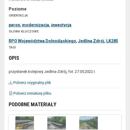
Poziome
ORIENTACJA
peron
,
modernizacja
,
inwestycja
SŁOWA KLUCZOWE
RPO Województwa Dolnośląskiego
,
Jedlina Zdrój
,
LK285
TAGI
OPIS
przystanek kolejowy Jedlina-Zdrój, fot. 27.05.2022 r.
Pobierz oryginalny plik
Pobierz miniaturę pliku
PODOBNE MATERIAŁY