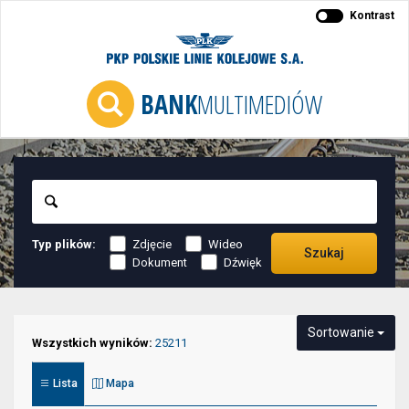
Kontrast
BANK
MULTIMEDIÓW
Szukaj
Typ plików:
Zdjęcie
Wideo
Szukaj
Dokument
Dźwięk
Niektóre
Sortowanie
elementy
Wszystkich wyników:
25211
służące
Lista
Mapa
do