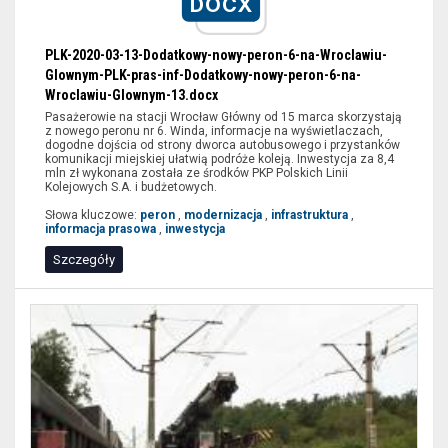
DOCX
infrastruktura
pasażerska
PLK-2020-03-13-Dodatkowy-nowy-peron-6-na-Wroclawiu-
Glownym-PLK-pras-inf-Dodatkowy-nowy-peron-6-na-
Wroclawiu-Glownym-13.docx
Pasażerowie na stacji Wrocław Główny od 15 marca skorzystają
z nowego peronu nr 6. Winda, informacje na wyświetlaczach,
dogodne dojścia od strony dworca autobusowego i przystanków
komunikacji miejskiej ułatwią podróże koleją. Inwestycja za 8,4
mln zł wykonana została ze środków PKP Polskich Linii
Kolejowych S.A. i budżetowych.
Słowa kluczowe:
peron
,
modernizacja
,
infrastruktura
,
informacja prasowa
,
inwestycja
Szczegóły