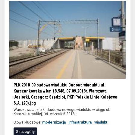
wypełnić
tylko
niektóre
pozycje
formularzy
i
wybrać
przycisk
filtruj.
PLK 2018-09 budowa wiaduktu Budowa wiaduktu ul.
Karczunkowska w km 18,548, 07.09.2018r. Warszawa
Jeziorki, Grzegorz Szędzioł, PKP Polskie Linie Kolejowe
S.A. (20).jpg
Warszawa Jeziorki - budowa nowego wiaduktu w ciągu ul.
Karczunkowskiej, fot. wrzesień 2018 r.
Słowa kluczowe:
modernizacja
,
infrastruktura
,
wiadukt
Szczegóły