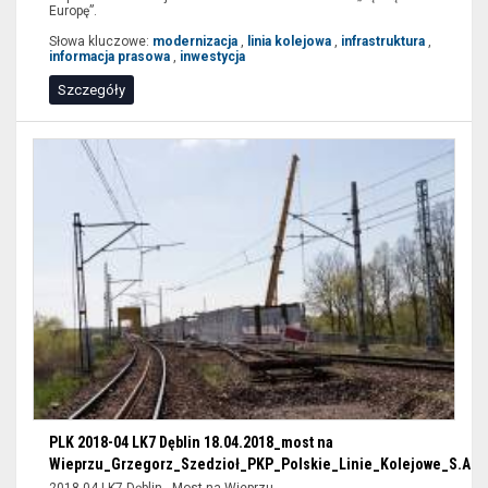
Europę”.
Słowa kluczowe:
modernizacja
,
linia kolejowa
,
infrastruktura
,
informacja prasowa
,
inwestycja
Szczegóły
PLK 2018-04 LK7 Dęblin 18.04.2018_most na
Wieprzu_Grzegorz_Szedzioł_PKP_Polskie_Linie_Kolejowe_S.A..