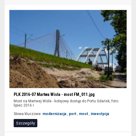
zaawansowanego
filtrowania
wyników
wyszukiwania
nie
są
dostępne
dla
czytników
ekranu
(sekcja
lokalizacja).
Aby
PLK 2016-07 Martwa Wisła - most FM_011.jpg
wyświetlić
Most na Martwej Wiśle - kolejowy dostęp do Portu Gdańsk, foto:
lipiec 2016 r.
zawężone
Słowa kluczowe:
modernizacja
,
port
,
most
,
inwestycja
wyniki
wyszukiwania
Szczegóły
można