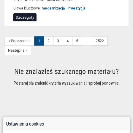
2018-04 LK7 Dęblin - Most na Wieprzu
Słowa kluczowe:
modernizacja
,
inwestycja
Szczegóły
« Poprzednia
1
2
3
4
5
…
2522
Następna »
Nie znalazłeś szukanego materiału?
Postaraj się zmienić kryteria wyszukiwania i spróbuj ponownie.
Ustawienia cookies