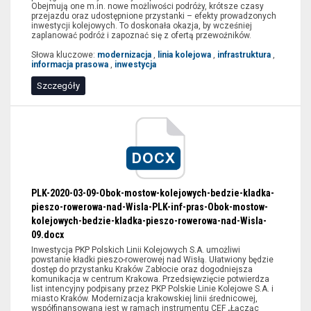
Obejmują one m.in. nowe możliwości podróży, krótsze czasy
przejazdu oraz udostępnione przystanki – efekty prowadzonych
inwestycji kolejowych. To doskonała okazja, by wcześniej
zaplanować podróż i zapoznać się z ofertą przewoźników.
Słowa kluczowe:
modernizacja
,
linia kolejowa
,
infrastruktura
,
informacja prasowa
,
inwestycja
Szczegóły
Kraków,
Kraków
Zabłocie,
DOCX
Merchel
Ireneusz,
PLK-2020-03-09-Obok-mostow-kolejowych-bedzie-kladka-
Adamczyk
pieszo-rowerowa-nad-Wisla-PLK-inf-pras-Obok-mostow-
Andrzej,
kolejowych-bedzie-kladka-pieszo-rowerowa-nad-Wisla-
list
09.docx
intencyjny,
Inwestycja PKP Polskich Linii Kolejowych S.A. umożliwi
kładka
powstanie kładki pieszo-rowerowej nad Wisłą. Ułatwiony będzie
pieszo-
dostęp do przystanku Kraków Zabłocie oraz dogodniejsza
komunikacja w centrum Krakowa. Przedsięwzięcie potwierdza
rowerowa
list intencyjny podpisany przez PKP Polskie Linie Kolejowe S.A. i
miasto Kraków. Modernizacja krakowskiej linii średnicowej,
współfinansowana jest w ramach instrumentu CEF „Łącząc