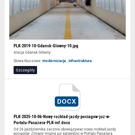
PLK-2019-10-Gdansk-Glowny-10.jpg
stacja Gdańsk Główny
Słowa kluczowe:
modernizacja
,
infrastruktura
Szczegóły
rozkład
jazdy,
dworzec
DOCX
kolejowy,
przewoźnik,
PLK-2025-10-06-Nowy-rozklad-jazdy-pociagow-juz-w-
Portal
Portalu-Pasazera-PLK-inf.docx
Pasażera,
Od 26 października zacznie obowiązywać nowy rozkład jazdy
korekta
pociągów. Zmiany można już sprawdzić w Portalu Pasażera.