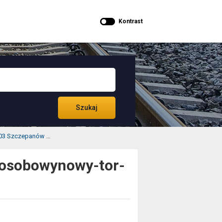
Kontrast
Szukaj
03 Szczepanów
PLK-2020-03-Szczepanow-Szczepanow-przystanek-osobo
osobowynowy-tor-