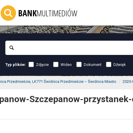
BANK
MULTIMEDIÓW
Szukaj
Zdjęcie
Wideo
Dokument
Dźwięk
Typ plików:
ica Przedmieście, LK771 Świdnica Przedmieście – Świdnica Miasto
2020-
panow-Szczepanow-przystanek-