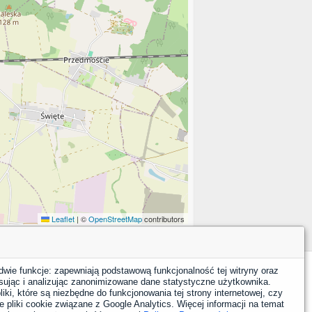
Leaflet
|
©
OpenStreetMap
contributors
dwie funkcje: zapewniają podstawową funkcjonalność tej witryny oraz
sując i analizując zanonimizowane dane statystyczne użytkownika.
YouTube
Facebook
LinkedIn
Instagram
X
iki, które są niezbędne do funkcjonowania tej strony internetowej, czy
 pliki cookie związane z Google Analytics. Więcej informacji na temat