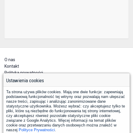
O nas
Kontakt
Polityka prywatności
Deklaracja dostępności
Ustawienia cookies
Ta strona używa plików cookies. Mają one dwie funkcje: zapewniają
podstawową funkcjonalność tej witryny oraz pozwalają nam ulepszać
nasze treści, zapisując i analizując zanonimizowane dane
statystyczne użytkownika. Możesz wybrać: czy akceptujesz tylko te
pliki, które są niezbędne do funkcjonowania tej strony internetowej,
czy akceptujesz również pozostałe statystyczne pliki cookie
YouTube
Facebook
związane z Google Analytics. Więcej informacji na temat plików
LinkedIn
Instagram
X
cookie oraz przetwarzaniu danych osobowych można znaleźć w
naszej
Polityce Prywatności
.