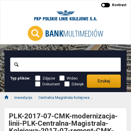
Kontrast
BANK
MULTIMEDIÓW
Szukaj
Typ plików:
Zdjęcie
Wideo
Szukaj
Dokument
Dźwięk
Inwestycje
Centralna Magistrala Kolejowa
2017-07 CMK - modern
PLK-2017-07-CMK-modernizacja-
linii-PLK-Centralna-Magistrala-
Kolejowa-2017-07-remont-CMK-