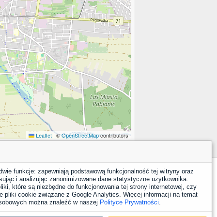
Leaflet
|
©
OpenStreetMap
contributors
dwie funkcje: zapewniają podstawową funkcjonalność tej witryny oraz
sując i analizując zanonimizowane dane statystyczne użytkownika.
YouTube
Facebook
LinkedIn
Instagram
X
iki, które są niezbędne do funkcjonowania tej strony internetowej, czy
 pliki cookie związane z Google Analytics. Więcej informacji na temat
 osobowych można znaleźć w naszej
Polityce Prywatności
.