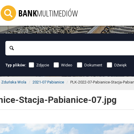
BANK
MULTIMEDIÓW
Szukaj
Zdjęcie
Wideo
Dokument
Dźwięk
Typ plików:
 - Zduńska Wola
2021-07 Pabianice
PLK-2022-07-Pabianice-Stacja-Pabian
ice-Stacja-Pabianice-07.jpg