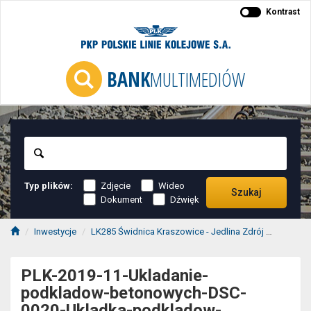
Kontrast
BANK
MULTIMEDIÓW
Szukaj
Typ plików:
Zdjęcie
Wideo
Szukaj
Dokument
Dźwięk
Inwestycje
LK285 Świdnica Kraszowice - Jedlina Zdrój
2019-11
PLK-2019-11-Ukladanie-
podkladow-betonowych-DSC-
0020-Ukladka-podkladow-