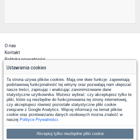
O nas
Kontakt
Polityka prywatności
Deklaracja dostępności
Ustawienia cookies
Ta strona używa plików cookies. Mają one dwie funkcje: zapewniają
podstawową funkcjonalność tej witryny oraz pozwalają nam ulepszać
nasze treści, zapisując i analizując zanonimizowane dane
statystyczne użytkownika. Możesz wybrać: czy akceptujesz tylko te
pliki, które są niezbędne do funkcjonowania tej strony internetowej,
czy akceptujesz również pozostałe statystyczne pliki cookie
YouTube
Facebook
związane z Google Analytics. Więcej informacji na temat plików
LinkedIn
Instagram
X
cookie oraz przetwarzaniu danych osobowych można znaleźć w
naszej
Polityce Prywatności
.
Copyright © 2026 PKP Polskie Linie Kolejowe S.A.
Akceptuj tylko niezbędne pliki cookie