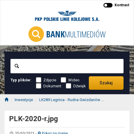
Kontrast
BANK
MULTIMEDIÓW
Szukaj
Typ plików:
Zdjęcie
Wideo
Szukaj
Dokument
Dźwięk
Inwestycje
LK289 Legnica - Rudna Gwizdanów
2020 r. Legnic
PLK-2020-r.jpg
25/03/2021
-
Pokaż na mapie