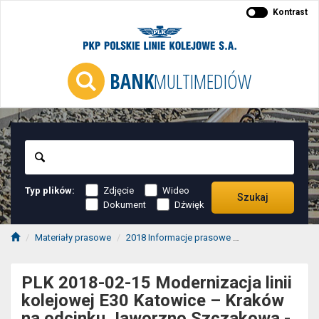
Kontrast
BANK
MULTIMEDIÓW
Szukaj
Typ plików:
Zdjęcie
Wideo
Szukaj
Dokument
Dźwięk
Materiały prasowe
2018 Informacje prasowe
2018-02 Informac
PLK 2018-02-15 Modernizacja linii
kolejowej E30 Katowice – Kraków
na odcinku Jaworzno Szczakowa -