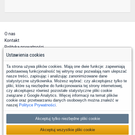
O nas
Kontakt
Polityka prywatności
Deklaracja dostępności
Ustawienia cookies
Ta strona używa plików cookies. Mają one dwie funkcje: zapewniają
podstawową funkcjonalność tej witryny oraz pozwalają nam ulepszać
nasze treści, zapisując i analizując zanonimizowane dane
statystyczne użytkownika. Możesz wybrać: czy akceptujesz tylko te
pliki, które są niezbędne do funkcjonowania tej strony internetowej,
czy akceptujesz również pozostałe statystyczne pliki cookie
YouTube
Facebook
związane z Google Analytics. Więcej informacji na temat plików
LinkedIn
Instagram
X
cookie oraz przetwarzaniu danych osobowych można znaleźć w
naszej
Polityce Prywatności
.
Copyright © 2026 PKP Polskie Linie Kolejowe S.A.
Akceptuj tylko niezbędne pliki cookie
Nasze strony i projekty
Akceptuj wszystkie pliki cookie