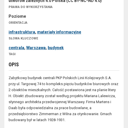
utworów zależnych 4.0 Polska (CC BY-NC-ND 4.0)
PRAWA DO WYKORZYSTANIA
Poziome
ORIENTACJA
infrastruktura
,
materiały informacyjne
SŁOWA KLUCZOWE
centrala
,
Warszawa
,
budynek
TAGI
OPIS
Zabytkowy budynek centrali PKP Polskich Linii Kolejowych S.A.
przy ul. Targowej 74 to kompleks pięciu budynków biurowych oraz
2 obiektów mieszkalnych. Całość postawiona jest na planie litery
H. Obiekt zbudowany został według projektu Mariana Lalewicza,
słynnego architekta przedwojennej Warszawy. Firma Martens i
Daab była odpowiedzialna za prace budowlane, a
przedsiębiorstwo Zimmerman z Wilna za otynkowanie. Gmach
budowany był w latach 1928-1931.