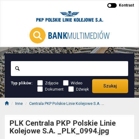
Kontrast
BANK
MULTIMEDIÓW
Szukaj
Typ plików:
Zdjęcie
Wideo
Szukaj
Dokument
Dźwięk
Inne
Centrala PKP Polskie Linie Kolejowe S.A.
PLK Centrala PKP 
PLK Centrala PKP Polskie Linie
Kolejowe S.A. _PLK_0994.jpg