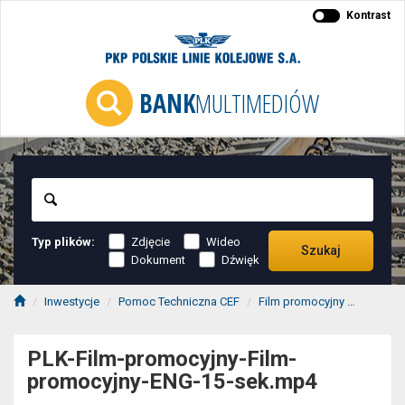
Kontrast
BANK
MULTIMEDIÓW
Szukaj
Typ plików:
Zdjęcie
Wideo
Szukaj
Dokument
Dźwięk
Inwestycje
Pomoc Techniczna CEF
Film promocyjny
PLK-Fil
PLK-Film-promocyjny-Film-
promocyjny-ENG-15-sek.mp4