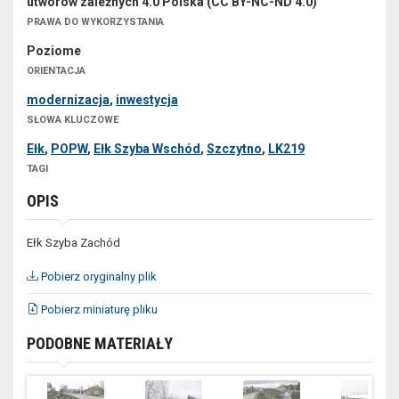
utworów zależnych 4.0 Polska (CC BY-NC-ND 4.0)
PRAWA DO WYKORZYSTANIA
Poziome
ORIENTACJA
modernizacja
,
inwestycja
SŁOWA KLUCZOWE
Ełk
,
POPW
,
Ełk Szyba Wschód
,
Szczytno
,
LK219
TAGI
OPIS
Ełk Szyba Zachód
Pobierz oryginalny plik
Pobierz miniaturę pliku
PODOBNE MATERIAŁY