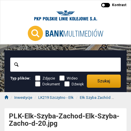
Kontrast
BANK
MULTIMEDIÓW
Szukaj
Typ plików:
Zdjęcie
Wideo
Szukaj
Dokument
Dźwięk
Inwestycje
LK219 Szczytno - Ełk
Ełk Szyba Zachód
PLK-Elk
PLK-Elk-Szyba-Zachod-Elk-Szyba-
Zacho-d-20.jpg