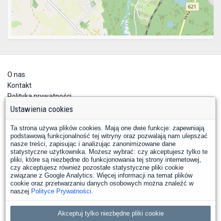
O nas
Kontakt
Polityka prywatności
Deklaracja dostępności
Ustawienia cookies
Ta strona używa plików cookies. Mają one dwie funkcje: zapewniają
podstawową funkcjonalność tej witryny oraz pozwalają nam ulepszać
nasze treści, zapisując i analizując zanonimizowane dane
statystyczne użytkownika. Możesz wybrać: czy akceptujesz tylko te
pliki, które są niezbędne do funkcjonowania tej strony internetowej,
czy akceptujesz również pozostałe statystyczne pliki cookie
YouTube
Facebook
związane z Google Analytics. Więcej informacji na temat plików
LinkedIn
Instagram
X
cookie oraz przetwarzaniu danych osobowych można znaleźć w
naszej
Polityce Prywatności
.
Copyright © 2026 PKP Polskie Linie Kolejowe S.A.
Akceptuj tylko niezbędne pliki cookie